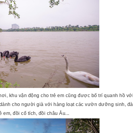
ơi, khu vận động cho trẻ em cũng được bố trí quanh hồ vớ
 dành cho người già với hàng loạt các vườn dưỡng sinh, đài
ẻ em, đồi cổ tích, đồi châu Âu...