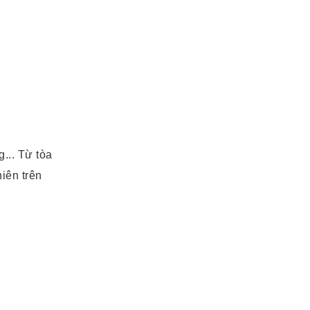
... Từ tòa
iên trên