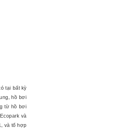
 tại bất kỳ
ung, hồ bơi
g từ hồ bơi
 Ecopark và
, và tổ hợp