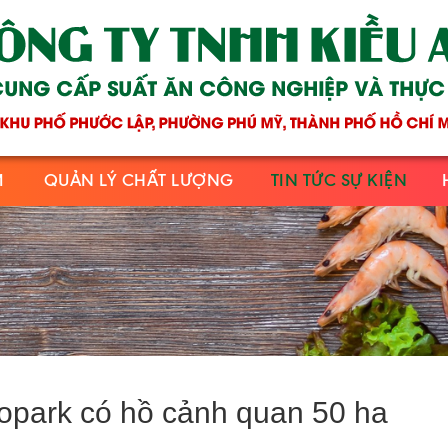
M
QUẢN LÝ CHẤT LƯỢNG
TIN TỨC SỰ KIỆN
opark có hồ cảnh quan 50 ha