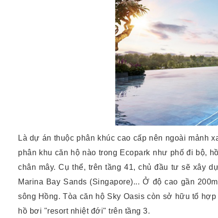
Là dự án thuộc phân khúc cao cấp nên ngoài mảnh xan
phân khu căn hộ nào trong Ecopark như phố đi bộ, hồ
chân mây. Cụ thể, trên tầng 41, chủ đầu tư sẽ xây d
Marina Bay Sands (Singapore)... Ở độ cao gần 200m,
sông Hồng. Tòa căn hộ Sky Oasis còn sở hữu tổ hợp v
hồ bơi "resort nhiệt đới" trên tầng 3.