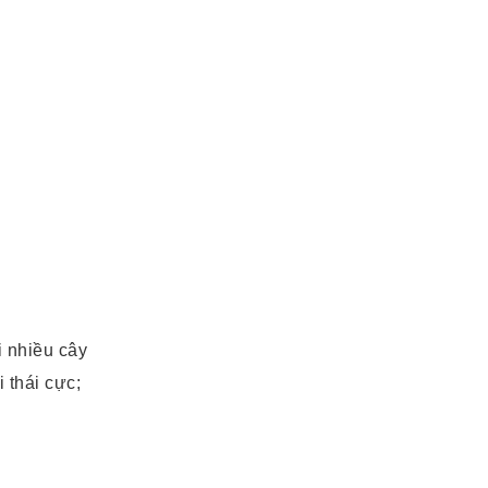
i nhiều cây
 thái cực;