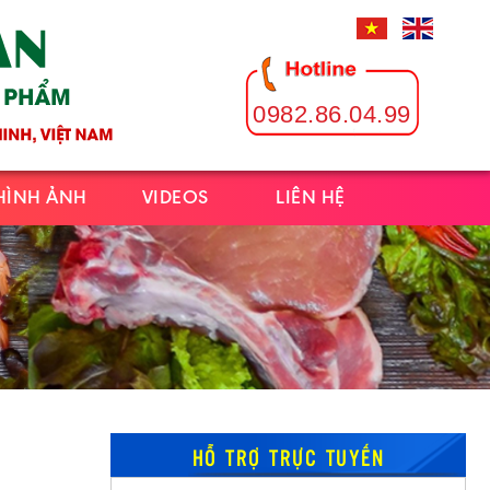
0982.86.04.99
HÌNH ẢNH
VIDEOS
LIÊN HỆ
HỖ TRỢ TRỰC TUYẾN