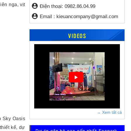
ên nga, vịt
account_circle
Điện thoại:
0982.86.04.99
account_circle
Email :
kieuancompany@gmail.com
VIDEOS
→ Xem tất cả
p Sky Oasis
hiết kế, dự