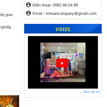
account_circle
Điện thoại:
0982.86.04.99
account_circle
Email :
kieuancompany@gmail.com
iêp giao
 nghiệp
VIDEOS
→ Xem tất cả