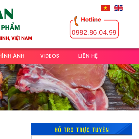
0982.86.04.99
HÌNH ẢNH
VIDEOS
LIÊN HỆ
HỖ TRỢ TRỰC TUYẾN