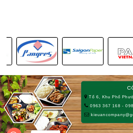
C
Tổ 6, Khu Phố Phướ
0963 367 168 - 098
kieuancompany@g