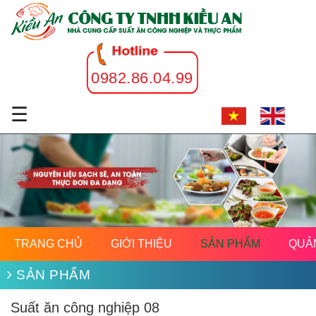
0982.86.04.99
☰
TRANG CHỦ
GIỚI THIỆU
SẢN PHẨM
QUẢ
SẢN PHẨM
Suất ăn công nghiệp 08