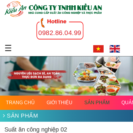
0982.86.04.99
☰
TRANG CHỦ
GIỚI THIỆU
SẢN PHẨM
QUẢ
SẢN PHẨM
Suất ăn công nghiệp 02