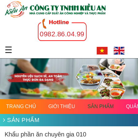
0982.86.04.99
☰
TRANG CHỦ
GIỚI THIỆU
SẢN PHẨM
QUẢ
SẢN PHẨM
Khẩu phần ăn chuyên gia 010